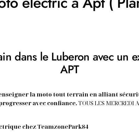
to électric à Apt ( Pla
errain dans le Luberon avec u
APT
seigner la moto tout terrain en alliant sécurit
 progresser avec confiance.
TOUS LES MERCREDI A
ctrique chez TeamzonePark84