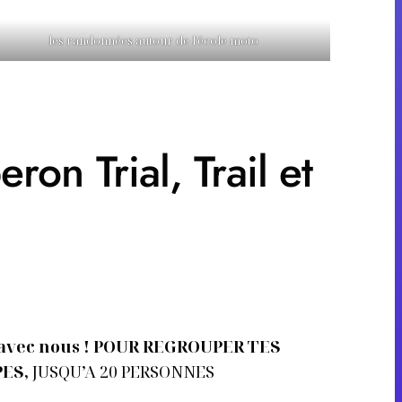
les randonnées autour de l’école moto
on Trial, Trail et
 avec nous ! POUR REGROUPER TES
PES
,
JUSQU’A 20 PERSONNES