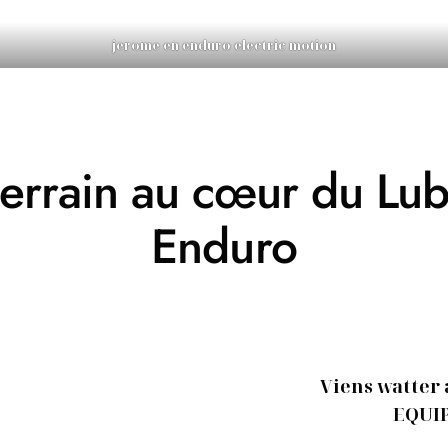
jerome en enduro electric motion
errain au cœur du Luber
Enduro
Viens watter
EQUI