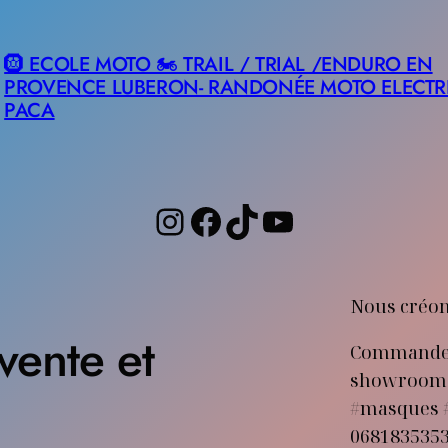
🛞 ECOLE MOTO 🏍️ TRAIL / TRIAL /ENDURO EN
PROVENCE LUBERON- RANDONÉE MOTO ELECTR
PACA
Instagram
Facebook
TikTok
YouTube
Nous créon
vente et
Commander 
showroom #
#masques #l
0681835353