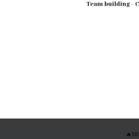
Team building – 
🔥MI