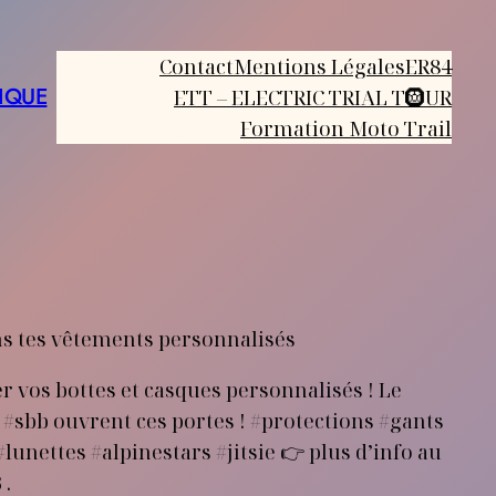
Contact
Mentions Légales
ER84
IQUE
ETT – ELECTRIC TRIAL T🛞UR
Formation Moto Trail
s tes vêtements personnalisés
vos bottes et casques personnalisés ! Le
sbb ouvrent ces portes ! #protections #gants
unettes #alpinestars #jitsie 👉 plus d’info au
 .