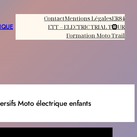
Contact
Mentions Légales
ER84
IQUE
ETT – ELECTRIC TRIAL T🛞UR
Formation Moto Trail
rsifs Moto électrique enfants