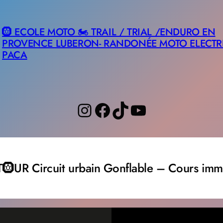
🛞 ECOLE MOTO 🏍️ TRAIL / TRIAL /ENDURO EN
PROVENCE LUBERON- RANDONÉE MOTO ELECTR
PACA
Instagram
Facebook
TikTok
YouTube
🛞UR Circuit urbain Gonflable – Cours imme